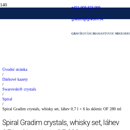
+421 905 523 995
Spiral Gradim crystals, whisky set, láhev
gradim@gradim.sk
0,7 l + 6 ks sklenic OF 280 ml
GRA
VÍROVÁNí
DI
AMANTOVOU
M
IKROBR
Úvodní stránka
/
Dárkové kazety
/
Swarovski® crystals
/
Spiral
/
Spiral Gradim crystals, whisky set, láhev 0,7 l + 6 ks sklenic OF 280 ml
Spiral Gradim crystals, whisky set, láhev