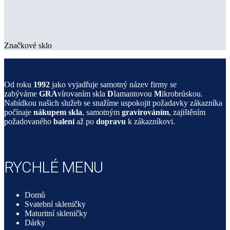
Značkové sklo
Od roku
1992
jako vyjadřuje samotný název firmy se
zabýváme
GRA
vírovaním skla
D
Iamantovou
M
ikrobrúskou.
Nabídkou našich služeb se snažíme uspokojit požadavky zákazníka
počínaje
nákupem skla
, samotným
gravírováním
, zajištěním
požadovaného
balení
až po
dopravu
k zákazníkovi.
RYCHLÉ MENU
Domů
Svatební skleničky
Maturitní skleničky
Dárky