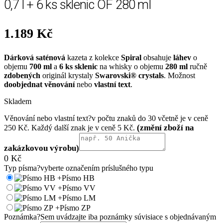
0,7 l + 6 ks sklenic OF 280 ml
1.189
Kč
Dárková saténová
kazeta z kolekce
Spiral
obsahuje
láhev
o
objemu
700 ml
a
6 ks sklenic
na whisky o objemu
280 ml
ručně
zdobených
originál krystaly
Swarovski® crystals
. Možnost
doobjednat věnování
nebo
vlastní text
.
Skladem
Věnování nebo vlastní text
?
v počtu znaků do 30 včetně je v ceně
250 Kč. Každý další znak je v ceně 5 Kč.
0
Kč
Typ písma
?
vyberte označením príslušného typu
+
Písmo HB
+
Písmo VV
+
Písmo LM
+
Písmo ZP
Poznámka
?
Sem uvádzajte iba poznámky súvisiace s objednávaným