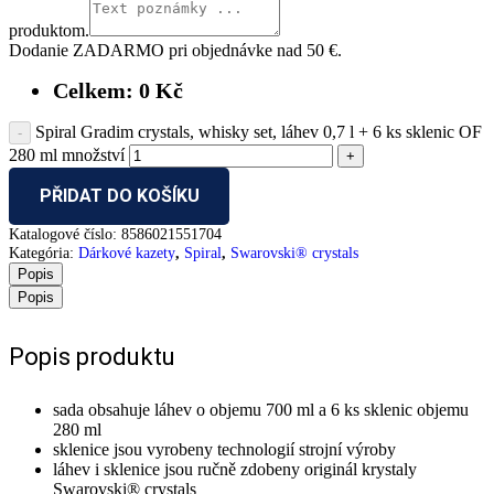
produktom.
Dodanie ZADARMO pri objednávke nad 50 €.
Celkem:
0
Kč
Spiral Gradim crystals, whisky set, láhev 0,7 l + 6 ks sklenic OF
280 ml množství
PŘIDAT DO KOŠÍKU
Katalogové číslo:
8586021551704
Kategória:
Dárkové kazety
,
Spiral
,
Swarovski® crystals
Popis
Popis
Popis produktu
sada obsahuje láhev o objemu 700 ml a 6 ks sklenic objemu
280 ml
sklenice jsou vyrobeny technologií strojní výroby
láhev i sklenice jsou ručně zdobeny originál krystaly
Swarovski® crystals