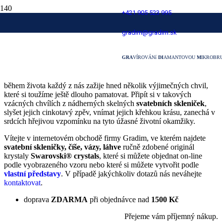
+421 905 523 995
Svatební skleničky
gradim@gradim.sk
GRA
VÍROVÁNí
DI
AMANTOVOU
M
IKROBR
Milí snoubenci,
během života každý z nás zažije hned několik výjimečných chvil,
které si toužíme ještě dlouho pamatovat. Připít si v takových
vzácných chvílích z nádherných skelných
svatebních skleniček
,
slyšet jejich cinkotavý zpěv, vnímat jejich křehkou krásu, zanechá v
srdcích hřejivou vzpomínku na tyto úžasné životní okamžiky.
Vítejte v internetovém obchodě firmy Gradim, ve kterém najdete
svatební
skleničky, číše, vázy, láhve
ručně zdobené originál
krystaly
Swarovski® crystals
, které si můžete objednat on-line
podle vyobrazeného vzoru nebo které si můžete vytvořit podle
vlastní představy
. V případě jakýchkoliv dotazů nás neváhejte
kontaktovat
.
doprava
ZDARMA
při objednávce nad
1500 Kč
Přejeme vám příjemný nákup.