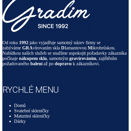
Od roku
1992
jako vyjadřuje samotný název firmy se
zabýváme
GRA
vírovaním skla
D
Iamantovou
M
ikrobrúskou.
Nabídkou našich služeb se snažíme uspokojit požadavky zákazníka
počínaje
nákupem skla
, samotným
gravírováním
, zajištěním
požadovaného
balení
až po
dopravu
k zákazníkovi.
RYCHLÉ MENU
Domů
Svatební skleničky
Maturitní skleničky
Dárky