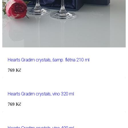
Hearts Gradim crystals, šamp. flétna 210 ml
769
Kč
Hearts Gradim crystals, víno 320 ml
769
Kč