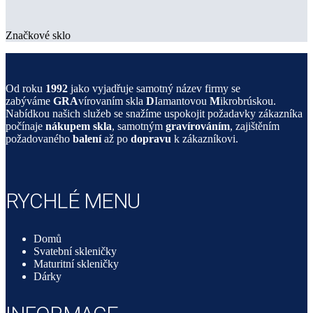
Značkové sklo
Od roku
1992
jako vyjadřuje samotný název firmy se
zabýváme
GRA
vírovaním skla
D
Iamantovou
M
ikrobrúskou.
Nabídkou našich služeb se snažíme uspokojit požadavky zákazníka
počínaje
nákupem skla
, samotným
gravírováním
, zajištěním
požadovaného
balení
až po
dopravu
k zákazníkovi.
RYCHLÉ MENU
Domů
Svatební skleničky
Maturitní skleničky
Dárky