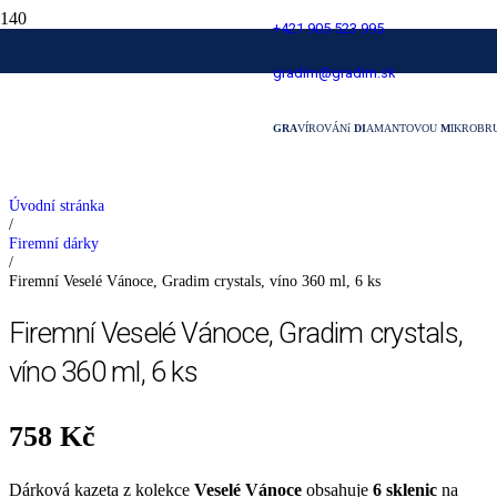
+421 905 523 995
Firemní Veselé Vánoce, Gradim crystals,
gradim@gradim.sk
víno 360 ml, 6 ks
GRA
VÍROVÁNí
DI
AMANTOVOU
M
IKROBR
Úvodní stránka
/
Firemní dárky
/
Firemní Veselé Vánoce, Gradim crystals, víno 360 ml, 6 ks
Firemní Veselé Vánoce, Gradim crystals,
víno 360 ml, 6 ks
758
Kč
Dárková kazeta z kolekce
Veselé Vánoce
obsahuje
6 sklenic
na