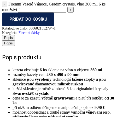
Firemní Veselé Vánoce, Gradim crystals, víno 360 ml, 6 ks
množství
PŘIDAT DO KOŠÍKU
Katalogové číslo:
8586021552794-1
Kategória:
Firemní dárky
Popis
Popis
Popis produktu
kazeta obsahuje
6 ks
sklenic na
víno
o objemu
360 ml
rozměry kazety cca:
280 x 490 x 90 mm
sklenice jsou
vyrobeny
technologií
tažené
stopky a jsou
gravírované
diamantovou
mikrobruskou
každá sklenice je ručně zdobená 5 ks originálními krystaly
Swarovski® crystals
cena je za kazetu
včetně gravírování
a platí při odběru
od 30
ks
při nižším odběru účtujeme manipulační poplatek
9,90 €
možnost doobjednat z druhé strany
vánoční věnování
resp.
pískování loga
nebo
pískování stopky