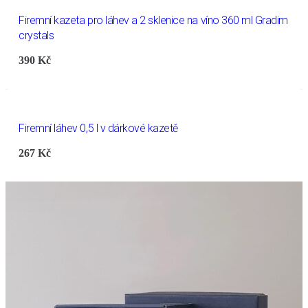
Firemní kazeta pro láhev a 2 sklenice na víno 360 ml Gradim
crystals
390
Kč
Firemní láhev 0,5 l v dárkové kazetě
267
Kč