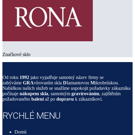
Značkové sklo
Od roku
1992
jako vyjadřuje samotný název firmy se
zabýváme
GRA
vírovaním skla
D
Iamantovou
M
ikrobrúskou.
Nabídkou našich služeb se snažíme uspokojit požadavky zákazníka
počínaje
nákupem skla
, samotným
gravírováním
, zajištěním
požadovaného
balení
až po
dopravu
k zákazníkovi.
RYCHLÉ MENU
Domů